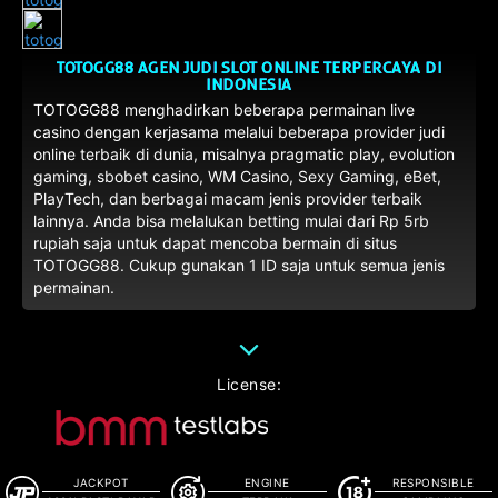
TOTOGG88 AGEN JUDI SLOT ONLINE TERPERCAYA DI
INDONESIA
TOTOGG88 menghadirkan beberapa permainan live
casino dengan kerjasama melalui beberapa provider judi
online terbaik di dunia, misalnya pragmatic play, evolution
gaming, sbobet casino, WM Casino, Sexy Gaming, eBet,
PlayTech, dan berbagai macam jenis provider terbaik
lainnya. Anda bisa melalukan betting mulai dari Rp 5rb
rupiah saja untuk dapat mencoba bermain di situs
TOTOGG88. Cukup gunakan 1 ID saja untuk semua jenis
permainan.
License:
JACKPOT
ENGINE
RESPONSIBLE