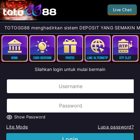
Live Chat
TOTOGG88 menghadirkan sistem DEPOSIT YANG SEMAKIN MUDAH D
Silahkan login untuk mulai bermain
Show Password
Lite Mode
Lupa password?
Login