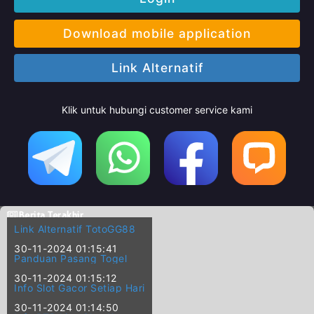
Download mobile application
Link Alternatif
Klik untuk hubungi customer service kami
Berita Terakhir
Link Alternatif TotoGG88
30-11-2024 01:15:41
Panduan Pasang Togel
30-11-2024 01:15:12
Info Slot Gacor Setiap Hari
30-11-2024 01:14:50